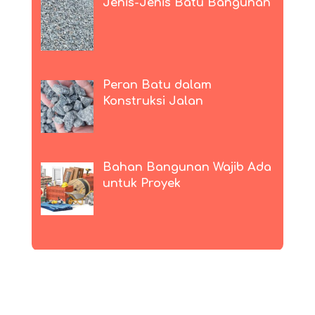
Jenis-Jenis Batu Bangunan
Peran Batu dalam
Konstruksi Jalan
Bahan Bangunan Wajib Ada
untuk Proyek