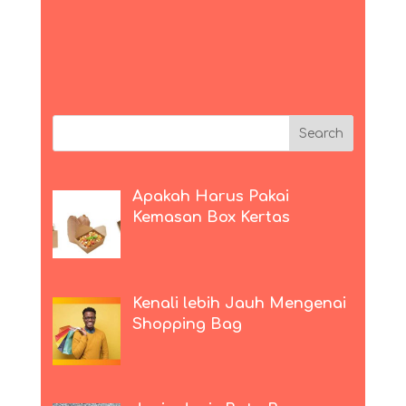
Apakah Harus Pakai
Kemasan Box Kertas
Kenali lebih Jauh Mengenai
Shopping Bag