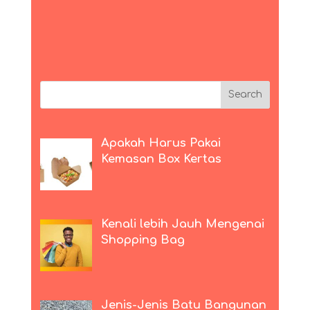
Apakah Harus Pakai
Kemasan Box Kertas
Kenali lebih Jauh Mengenai
Shopping Bag
Jenis-Jenis Batu Bangunan