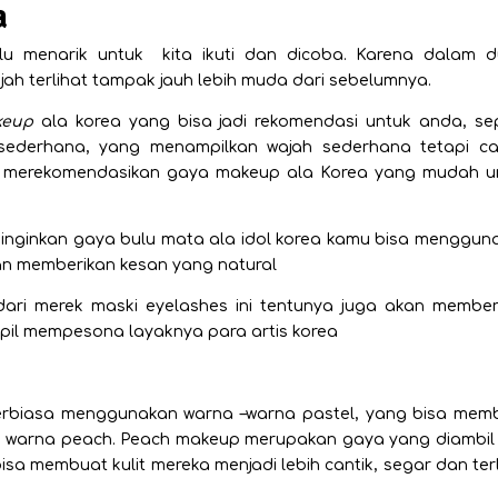
a
lu menarik untuk kita ikuti dan dicoba. Karena dalam d
ah terlihat tampak jauh lebih muda dari sebelumnya.
keup
ala korea yang bisa jadi rekomendasi untuk anda, sep
sederhana, yang menampilkan wajah sederhana tetapi can
lah merekomendasikan gaya makeup ala Korea yang mudah u
inginkan gaya bulu mata ala idol korea kamu bisa menggun
an memberikan kesan yang natural
ari merek maski eyelashes ini tentunya juga akan member
il mempesona layaknya para artis korea
rbiasa menggunakan warna –warna pastel, yang bisa mem
rti warna peach. Peach makeup merupakan gaya yang diambil 
a membuat kulit mereka menjadi lebih cantik, segar dan terl