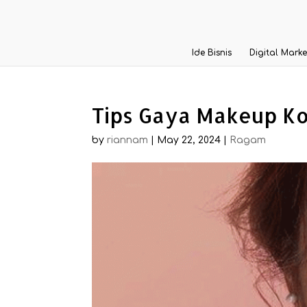
Ide Bisnis
Digital Marke
Tips Gaya Makeup K
by
riannam
|
May 22, 2024
|
Ragam