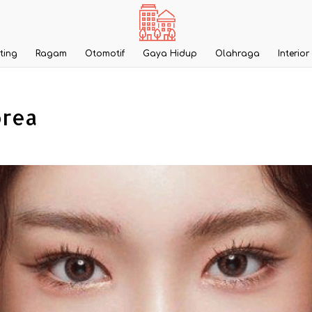
ting
Ragam
Otomotif
Gaya Hidup
Olahraga
Interior
orea