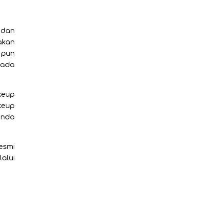
 dan
akan
 pun
pada
keup
keup
anda
esmi
alui