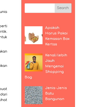
unia
erti
Apakah
tik.
Harus Pakai
ntuk
Kemasan Box
Kertas
akan
Kenali lebih
Jauh
ikan
Mengenai
Shopping
Bag
Jenis-Jenis
buat
Batu
dari
Bangunan
ihat