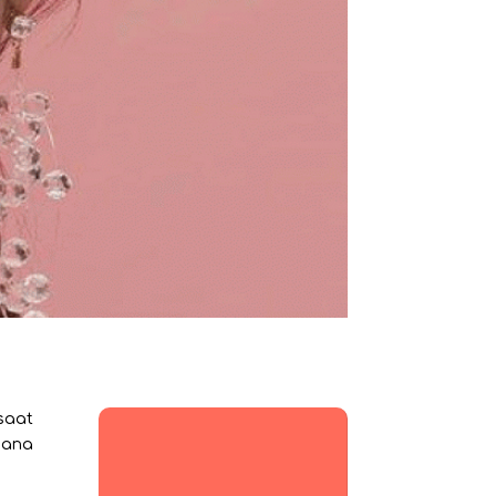
saat
pana