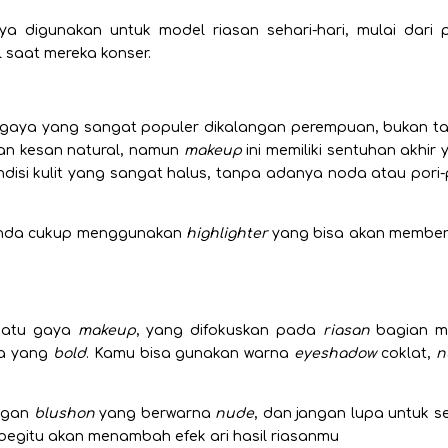
 digunakan untuk model riasan sehari-hari, mulai dari p
 saat mereka konser.
gaya yang sangat populer dikalangan perempuan, bukan t
kan kesan natural, namun
makeup
ini memiliki sentuhan akhir
disi kulit yang sangat halus, tanpa adanya noda atau pori-p
anda cukup menggunakan
highlighter
yang bisa akan member
satu gaya
makeup
, yang difokuskan pada
riasan
bagian m
a yang
bold
. Kamu bisa gunakan warna
eyeshadow
coklat,
n
ngan
blushon
yang berwarna
nude
, dan jangan lupa untuk s
begitu akan menambah efek ari hasil riasanmu