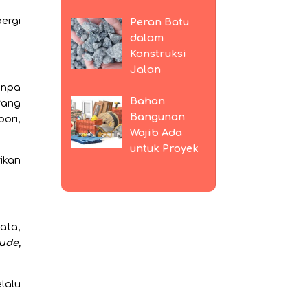
ergi
Peran Batu
dalam
Konstruksi
Jalan
anpa
Bahan
 yang
Bangunan
ori,
Wajib Ada
untuk Proyek
ikan
ata,
ude,
elalu